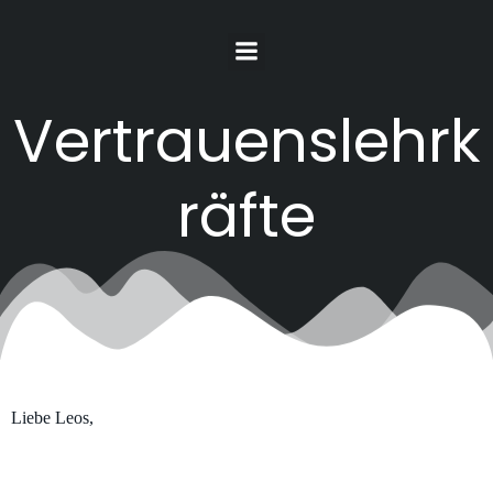
Springe
zum
Inhalt
Vertrauenslehrk
räfte
Liebe Leos,