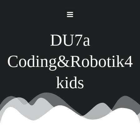
Springe
zum
Inhalt
DU7a
Coding&Robotik4
kids