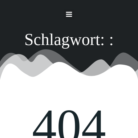
Springe
zum
Inhalt
Schlagwort:
:
404