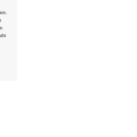
nen.
n
rn
ahr