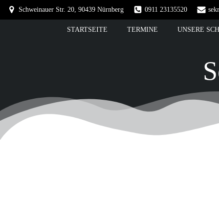
Springe
Schweinauer Str. 20, 90439 Nürnberg
0911 23135520
sek
zum
Inhalt
STARTSEITE
TERMINE
UNSERE SC
S