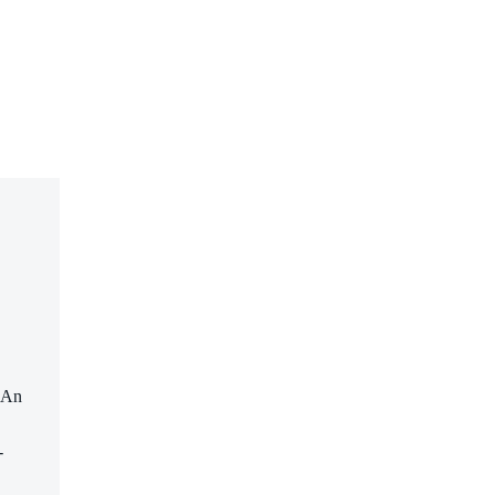
. An
-