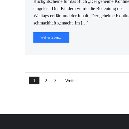
Buchgutscheine für das Buch „Der geheime Kontine
eingelöst. Den Kindern wurde die Bedeutung des
Welttags erklärt und der Inhalt „Der geheime Kontin
schmackhaft gemacht. Im […]
Weiterlesen...
Beitragsnavigation
Beitragsnavigation
Beitragsnavi
Seite
Seite
Seite
1
2
3
Weiter