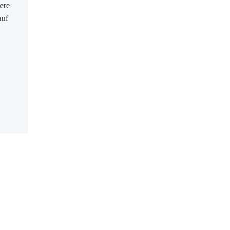
ere
auf