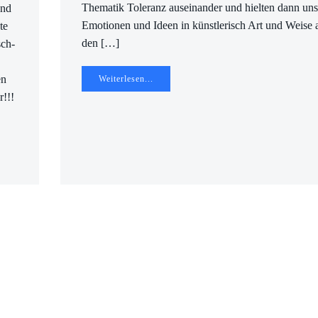
Thematik Toleranz auseinander und hielten dann uns
und
Emotionen und Ideen in künstlerisch Art und Weise 
te
den […]
sch-
en
Weiterlesen...
r!!!