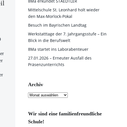
8Ma erkundet STAEDTLER
il
Mittelschule St. Leonhard holt wieder
den Max-Morlock-Pokal
Besuch im Bayrischen Landtag
Werkstatttage der 7. Jahrgangsstufe – Ein
9
Blick in die Berufswelt
8Ma startet ins Laborabenteuer
er
27.01.2026 – Erneuter Ausfall des
er
Präsenzunterrichts
er
Archiv
Archiv
Wir sind eine familienfreundliche
Schule!