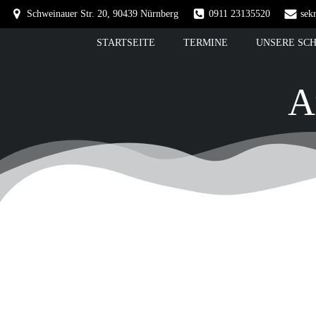
Springe
Schweinauer Str. 20, 90439 Nürnberg
0911 23135520
sek
zum
Inhalt
STARTSEITE
TERMINE
UNSERE SC
A