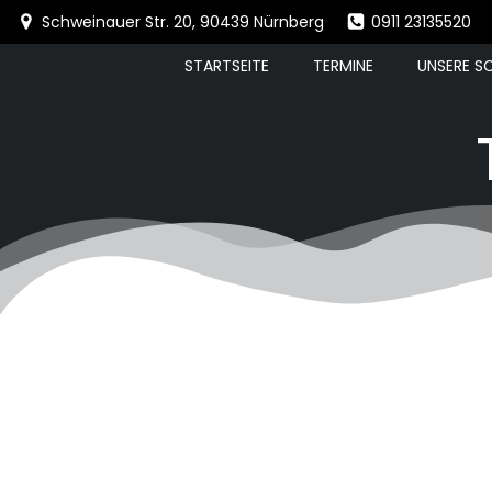
Springe
Schweinauer Str. 20, 90439 Nürnberg
0911 23135520
zum
Inhalt
STARTSEITE
TERMINE
UNSERE S